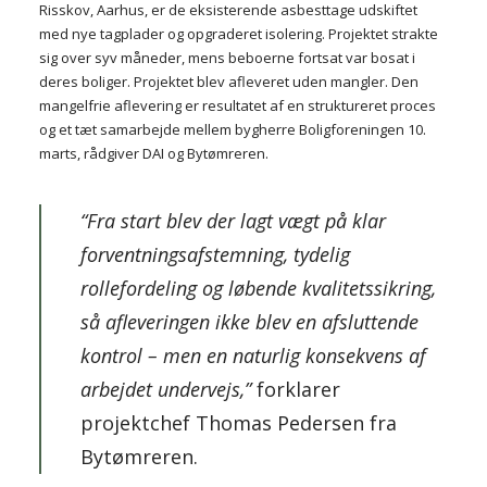
Risskov, Aarhus, er de eksisterende asbesttage udskiftet
+45 86 13 38 11
med nye tagplader og opgraderet isolering. Projektet strakte
sig over syv måneder, mens beboerne fortsat var bosat i
deres boliger. Projektet blev afleveret uden mangler. Den
mangelfrie aflevering er resultatet af en struktureret proces
og et tæt samarbejde mellem bygherre Boligforeningen 10.
marts, rådgiver DAI og Bytømreren.
“Fra start blev der lagt vægt på klar
forventningsafstemning, tydelig
rollefordeling og løbende kvalitetssikring,
så afleveringen ikke blev en afsluttende
kontrol – men en naturlig konsekvens af
arbejdet undervejs,”
forklarer
projektchef Thomas Pedersen fra
Bytømreren.