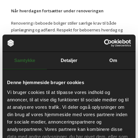
Når hverdagen fortsætter under renoveringen
Renovering i beboede boliger stiller særlige krav til både
planlægning og adfærd. Respekt for beboernes hverdag og
en åben dialog har været afgørende for at sikre fremdrift
uden at gå på kompromis med kvaliteten.
Samtykke
Detaljer
Om
”Det store fokus har været på
beboerproces, og hvordan vi alle agerer i-
og omkring de private hjem, uden at
Denne hjemmeside bruger cookies
skulle gå på kompromis med kvalitet, tid
Vi bruger cookies til at tilpasse vores indhold og
annoncer, til at vise dig funktioner til sociale medier og til
og økonomi. Sammen har vi formået at
at analysere vores trafik. Vi deler også oplysninger om
skabe den nødvendige tillid og respekt hos
din brug af vores hjemmeside med vores partnere inden
hinanden, hvilket giver det rette rum til at
for sociale medier, annonceringspartnere og
bruge tid på det vigtigste; den enkelte
analysepartnere. Vores partnere kan kombinere disse
data med andre oplysninger, du har givet dem, eller som