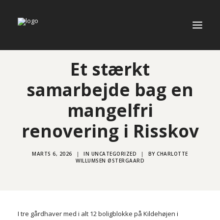
Et stærkt
samarbejde bag en
Kompetencer
mangelfri
Lokationer
renovering i Risskov
Referencer
Om os
MARTS 6, 2026
|
IN
UNCATEGORIZED
|
BY
CHARLOTTE
WILLUMSEN ØSTERGAARD
Nyheder
Job
I tre gårdhaver med i alt 12 boligblokke på Kildehøjen i