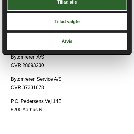
Tillad alle
Tillad valgte
Afvis
Kontakt os
Bytømreren A/S
CVR 28693230
Bytømreren Service A/S
CVR 37331678
P.O. Pedersens Vej 14E
8200 Aarhus N
+45 86 13 38 11