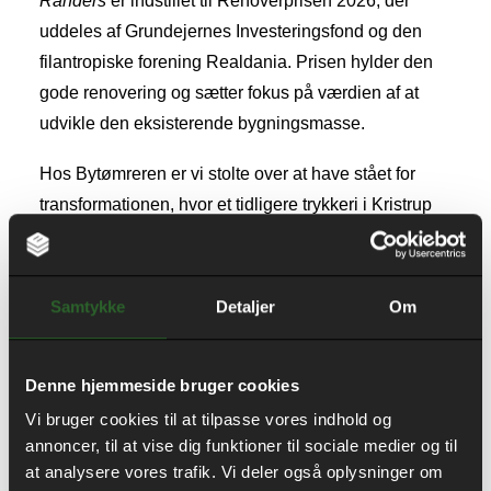
Randers
er indstillet til Renoverprisen 2026, der
uddeles af Grundejernes Investeringsfond og den
filantropiske forening Realdania. Prisen hylder den
gode renovering og sætter fokus på værdien af at
udvikle den eksisterende bygningsmasse.
Hos Bytømreren er vi stolte over at have stået for
transformationen, hvor et tidligere trykkeri i Kristrup
nu danner ramme om en moderne lægeklinik. Den
lille fabrik blev opført i 1936 og producerede årligt op
mod 1,5 millioner kalendere til hele landet. I 1946
Samtykke
Detaljer
Om
blev bygningen udvidet mod øst på den skrånende
grund, hvilket gav den karakteristiske to-etagers
Denne hjemmeside bruger cookies
facade og et samlet areal på 2.050 m². Med respekt
for bygningens industrielle ophav og arkitektoniske
Vi bruger cookies til at tilpasse vores indhold og
annoncer, til at vise dig funktioner til sociale medier og til
særpræg har vi arbejdet målrettet med at bevare og
at analysere vores trafik. Vi deler også oplysninger om
aktivere de eksisterende kvaliteter frem for at erstatte