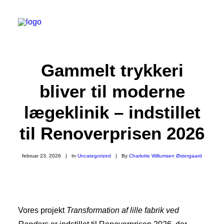
Gammelt trykkeri
Kompetencer
bliver til moderne
Lokationer
lægeklinik – indstillet
Referencer
til Renoverprisen 2026
Om os
Nyheder
februar 23, 2026
|
In
Uncategorized
|
By
Charlotte Willumsen Østergaard
Job
+45 86 13 38 11
Vores projekt
Transformation af lille fabrik ved