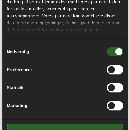
din brug af vores hjemmeside med vores partnere inden
dem. Transformation – ikke nedrivning – har været
for sociale medier, annonceringspartnere og
det bærende princip i udviklingen fra
analysepartnere. Vores partnere kan kombinere disse
produktionsbygning til nutidig sundhedsfunktion.
data med andre oplysninger, du har givet dem, eller som
de har indsamlet fra din brug af deres tjenester.
De endelige vindere offentliggøres i september 2026,
og vi sætter stor pris på anerkendelsen samt takker
Samtykkevalg
bygherre og samarbejdspartnere for et professionelt
Nødvendig
og tillidsfuldt samarbejde gennem hele forløbet.
Link til projektet:
Præferencer
https://renover.dk/projekt/transformation-af-lille-fabrik-
ved-randers/
Statistik
Marketing