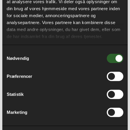
at analysere vores trafik. Vi deler også oplysninger om
afgørende for at sikre fremdrift og en succesfuld
din brug af vores hjemmeside med vores partnere inden
renoveringsproces. I et tæt samarbejde mellem
for sociale medier, annonceringspartnere og
ALBOAs lokale boligsociale medarbejdere
analysepartnere. Vores partnere kan kombinere disse
gennemfører vi derfor forskellige sociale initiativer og
data med andre oplysninger, du har givet dem, eller som
beskæftigelsessindsater, hvor beboerne inddrages
de har indsamlet fra din brug af deres tjenester.
og samarbejdet styrkes.
Samtykkevalg
Nødvendig
Social ansvarlighed
fremmer samarbejde
Præferencer
Med renoveringen som omdrejningspunkt sætter vi
Statistik
social ansvarlighed på dagsordenen, og i et tæt
samarbejde med ALBOAs lokale boligsociale indsats
Marketing
gennemfører vi forskellige sociale initiativer samt
skaber jobmuligheder for boligområdets ledige