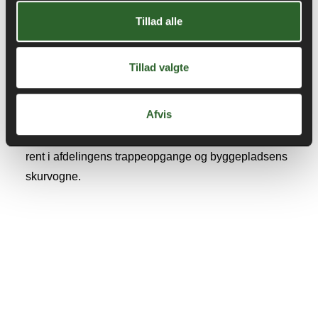
beboere.
Tillad alle
I et tæt samarbejde mellem ALBOA’s lokale
boligsociale medarbejdere samt konsortiet Frede
Tillad valgte
Andersen VVS og Bytømreren, er der ansat to lokale
beboere under den 3-årige lange renovering. En af
Afvis
dem er Asmar Yousif, som kom til Danmark i 2018
med sin mand og to børn. Hun er nu ansat til at gøre
rent i afdelingens trappeopgange og byggepladsens
skurvogne.