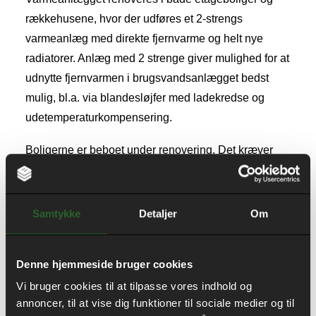
rækkehusene, hvor der udføres et 2-strengs
varmeanlæg med direkte fjernvarme og helt nye
radiatorer. Anlæg med 2 strenge giver mulighed for at
udnytte fjernvarmen i brugsvandsanlægget bedst
mulig, bl.a. via blandesløjfer med ladekredse og
udetemperaturkompensering.
Boligerne er beboet under renovering. Det kræver
derfor stor fokus på kommunikationsplaner, vores
adfærd samt rettidig advisering af beboerne. I
samarbejde med ALBOA sikrer beboernes behov for
Samtykke
Detaljer
Om
kommunikation opfyldes, hvilket øger trygheden af
vores tilstedeværelse under renoveringsprocessen.
Denne hjemmeside bruger cookies
Når vi renoverer i et beboet område, er et tæt
Vi bruger cookies til at tilpasse vores indhold og
samarbejde mellem beboerne og byggeledelsen
annoncer, til at vise dig funktioner til sociale medier og til