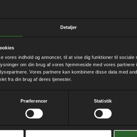
​2000 m2
Renovering af eksisterende k
mødelokaler i parterreplan. H
rtdato: . august 2016
Detaljer
Renovering af eksisterende el
lutdato: februar 2017
ABA-anlæg.
ookies
relsen / Styrelsen for
patientsikkerhed
se vores indhold og annoncer, til at vise dig funktioner til sociale
oplysninger om din brug af vores hjemmeside med vores partnere i
g.: Arkitema / SlotMøll
ysepartnere. Vores partnere kan kombinere disse data med andr
et fra din brug af deres tjenester.
Præferencer
Statistik