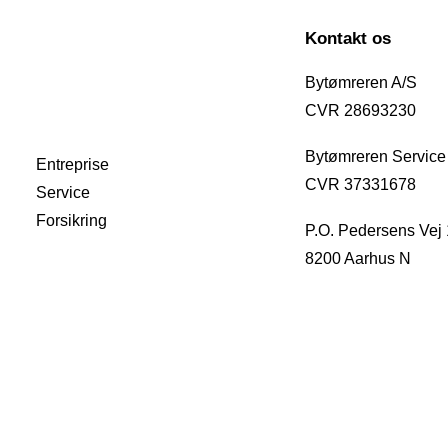
Kontakt os
Bytømreren A/S
CVR 28693230
Bytømreren Service
Entreprise
CVR 37331678
Service
Forsikring
P.O. Pedersens Vej
8200 Aarhus N
+45 86 13 38 11