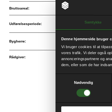
Bruttoareal:
Sta
Samtykke
Udførelsesperiode:
S
Denne hjemmeside bruger c
​Bygningssty
Bygherre:
Vi bruger cookies til at tilpas
vores trafik. Vi deler også 
Rådgiver:
Ark./In
annonceringspartnere og anal
dem, eller som de har indsaml
Samtykkevalg
Nødvendig