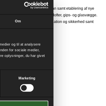
ontorarealer på 1. sal og stueplan samt etablering af nye
erunder udførelse af nye gulve, lofter, gips- og glasvægge.
Om
evator og etablering af ny ventilation og sikkerhed samt
 medier og til at analysere
nden for sociale medier,
e oplysninger, du har givet
Marketing