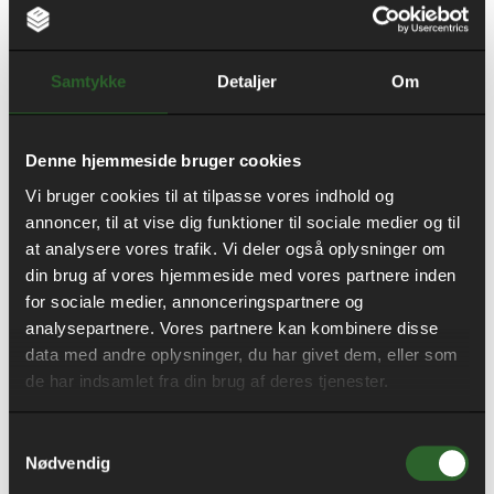
Bygherre:
​Aarhus Kommune
Samtykke
Detaljer
Om
Denne hjemmeside bruger cookies
Vi bruger cookies til at tilpasse vores indhold og
Om- og tilbygning på
annoncer, til at vise dig funktioner til sociale medier og til
at analysere vores trafik. Vi deler også oplysninger om
Bavnehøjskolen
din brug af vores hjemmeside med vores partnere inden
for sociale medier, annonceringspartnere og
analysepartnere. Vores partnere kan kombinere disse
Projektet omfatter en om- og tilbygning på Bavnehøj
data med andre oplysninger, du har givet dem, eller som
Skole.
de har indsamlet fra din brug af deres tjenester.
Skolens udvides med i alt 5 nye klasselokaler –
Samtykkevalg
musiklokale, bevægelsesrum, køkken og toiletter.
Nødvendig