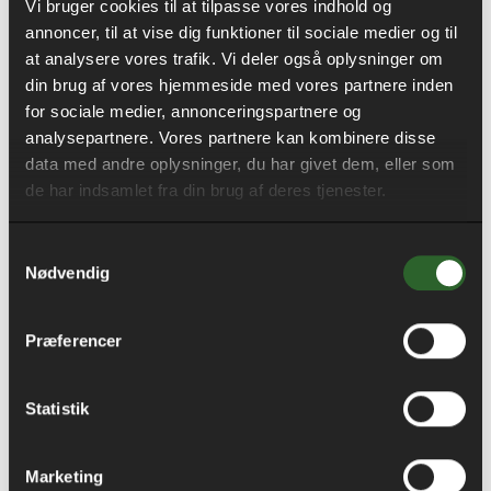
Vi bruger cookies til at tilpasse vores indhold og
Århus Kommune
annoncer, til at vise dig funktioner til sociale medier og til
at analysere vores trafik. Vi deler også oplysninger om
din brug af vores hjemmeside med vores partnere inden
for sociale medier, annonceringspartnere og
analysepartnere. Vores partnere kan kombinere disse
data med andre oplysninger, du har givet dem, eller som
Genopbygning af Århus
de har indsamlet fra din brug af deres tjenester.
Katedralskole
Samtykkevalg
Nødvendig
Præferencer
Statistik
Marketing