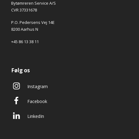
Bytømreren Service A/S
CVR 37331678
P.O. Pedersens Vej 14E
8200 Aarhus N
+45 86 13 38 11
Følg os
Instagram
Facebook
LinkedIn