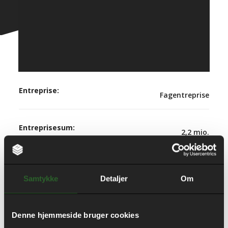
+45 86 13 38 11
Entreprise:
Fagentreprise
Entreprisesum:
2,2 mio.
Udførelsesperiode:
Startdato: 2010
Samtykke
Detaljer
Om
Slutdato: 2011
Denne hjemmeside bruger cookies
Bygherre: