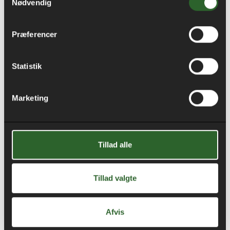
Nødvendig
betyder, at vi kan tage hånd om hele
byggeprocessen og levere en komplet løsning – fra
Præferencer
start til slut.
Med afdelinger i Vejle, Aarhus, Odder og Horsens
Statistik
har vi den kapacitet og ekspertise, der skal til for at
levere på både kvalitet og tid. Vi sørger for, at dit
Marketing
projekt forløber effektivt, mens vi leverer et resultat,
du kan være stolt af.
Kontakt os i dag og få en pålidelig maler i Vejle, der
Tillad alle
skaber værdi for din virksomhed!
Tillad valgte
Afvis