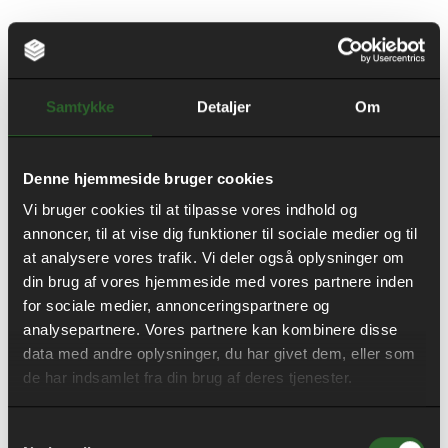
Samtykke
Detaljer
Om
Denne hjemmeside bruger cookies
Vi bruger cookies til at tilpasse vores indhold og
Mere end
annoncer, til at vise dig funktioner til sociale medier og til
at analysere vores trafik. Vi deler også oplysninger om
malerarbejde
din brug af vores hjemmeside med vores partnere inden
for sociale medier, annonceringspartnere og
analysepartnere. Vores partnere kan kombinere disse
data med andre oplysninger, du har givet dem, eller som
Som en del af vores brede faglige kompetencer
de har indsamlet fra din brug af deres tjenester.
tilbyder vi meget mere end malerarbejde. Vores team
inkluderer også dygtige tømrere, murere, jord- og
Samtykkevalg
betonarbejdere samt autoriserede kloakmestre. Det