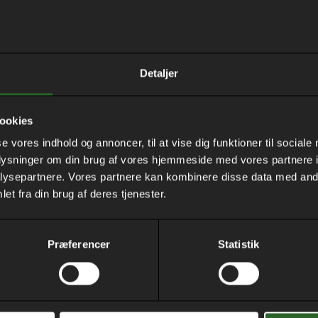
Social ansvarlighed fremme
Med en treårig lang renoverin
toiletter og badeværelser i 
Detaljer
er social ansvarlighed også
lokale boligsociale indsats,
Gadeplansmedarbejdere fra 
ookies
aktiviteter samt beskæftigel
se vores indhold og annoncer, til at vise dig funktioner til sociale
oplysninger om din brug af vores hjemmeside med vores partnere i
”Vi er meget glade for det 
ysepartnere. Vores partnere kan kombinere disse data med andr
Bytømreren. De gør en stor so
et fra din brug af deres tjenester.
aktiviteter. I et stærkt tværf
ledige beboere, samt rum for 
Præferencer
Statistik
måde skaber vi en beskæftigel
boligforeningen, de lokale b
– Line S- Gjesing, Boligsoc