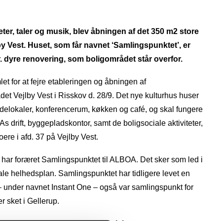
eter, taler og musik, blev åbningen af det 350 m2 store
y Vest. Huset, som får navnet ‘Samlingspunktet’, er
. dyre renovering, som boligområdet står overfor.
t for at fejre etableringen og åbningen af
et Vejlby Vest i Risskov d. 28/9. Det nye kulturhus huser
ødelokaler, konferencerum, køkken og café, og skal fungere
drift, byggepladskontor, samt de boligsociale aktiviteter,
ere i afd. 37 på Vejlby Vest.
ar foræret Samlingspunktet til ALBOA. Det sker som led i
e helhedsplan. Samlingspunktet har tidligere levet en
 – under navnet Instant One – også var samlingspunkt for
 sket i Gellerup.