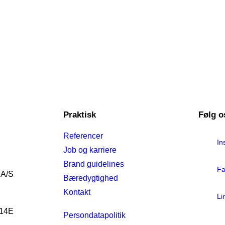
Praktisk
Følg o
Referencer
In
Job og karriere
Brand guidelines
Fa
 A/S
Bæredygtighed
Kontakt
Li
 14E
Persondatapolitik