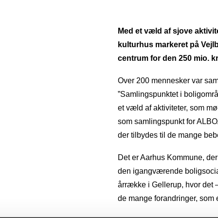
Med et væld af sjove aktivit
kulturhus markeret på Vejlb
centrum for den 250 mio. kr
Over 200 mennesker var samle
”Samlingspunktet i boligområd
et væld af aktiviteter, som m
som samlingspunkt for ALBOAs 
der tilbydes til de mange bebo
Det er Aarhus Kommune, der h
den igangværende boligsocial
årrække i Gellerup, hvor det
de mange forandringer, som er