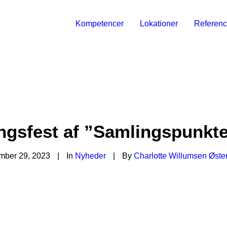
Kompetencer
Lokationer
Referenc
ngsfest af ”Samlingspunktet
mber 29, 2023
|
In
Nyheder
|
By
Charlotte Willumsen Øste