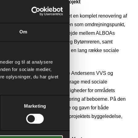
r samarbejde i renoveringsprojekt
g, gennemgår afd. 37 i øjeblikket en komplet renovering af
alle etageboliger. Med renoveringen som omdrejningspunkt,
Om
 på dagsordenen. I et tæt samarbejde mellem ALBOAs
 konsortiet Frede Andersen VVS og Bytømreren, samt
Aarhus Kommune, gennemføres en lang række sociale
ses-og uddannelsesindsatser.
 medier og til at analysere
nden for sociale medier,
gode samarbejde, vi har med Frede Andersens VVS og
e oplysninger, du har givet
cial indsats og er gode til at bidrage med sociale
agligt samarbejde, skaber vi jobmuligheder for områdets
aktivering, involvering og inkludering af beboerne. På den
Marketing
sesindsats, der er til stor glæde og gavn for både
eboere, Aarhus Kommune og for projektets byggeledelse,
ial medarbejder, ALBOA