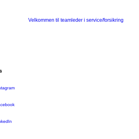
Velkommen til teamleder i service/forsikring
s
stagram
cebook
nkedIn