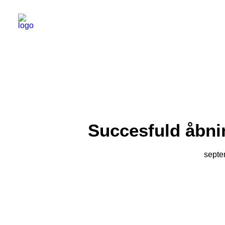
Succesfuld åbni
septe