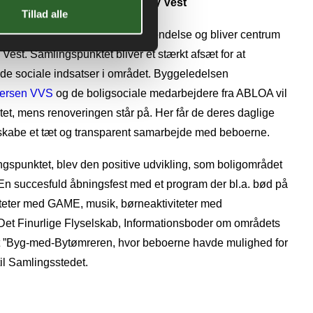
ke og sociale indsatser i Vejlby Vest
Tillad alle
e stod i Gellerup, får nu ny anvendelse og bliver centrum
 Vest. Samlingspunktet bliver et stærkt afsæt for at
e sociale indsatser i området. Byggeledelsen
dersen VVS
og de boligsociale medarbejdere fra ABLOA vil
tet, mens renoveringen står på. Her får de deres daglige
at skabe et tæt og transparent samarbejde med beboerne.
gspunktet, blev den positive udvikling, som boligområdet
n succesfuld åbningsfest med et program der bl.a. bød på
viteter med GAME, musik, børneaktiviteter med
Det Finurlige Flyselskab, Informationsboder om områdets
amt ”Byg-med-Bytømreren, hvor beboerne havde mulighed for
il Samlingsstedet.